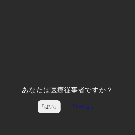
2025.11.13
第65回日本核医学会学術総会にて
neurophetを展示させていただきます。
日時：2025年11月13日(木)～11月15日(土)
会場：京都市勧業館 みやこめっせ
(京都市左京区岡崎成勝寺町9番地の1)
詳細は
こちら
あなたは医療従事者ですか？
「はい」
「いいえ」
前の記事
次の記事